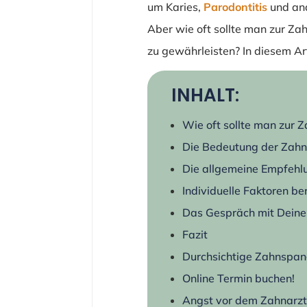
um Karies,
Parodontitis
und an
Aber wie oft sollte man zur Z
zu gewährleisten? In diesem Ar
INHALT:
Wie oft sollte man zur 
Die Bedeutung der Zah
Die allgemeine Empfehl
Individuelle Faktoren be
Das Gespräch mit Deine
Fazit
Durchsichtige Zahnspa
Online Termin buchen!
Angst vor dem Zahnarzt