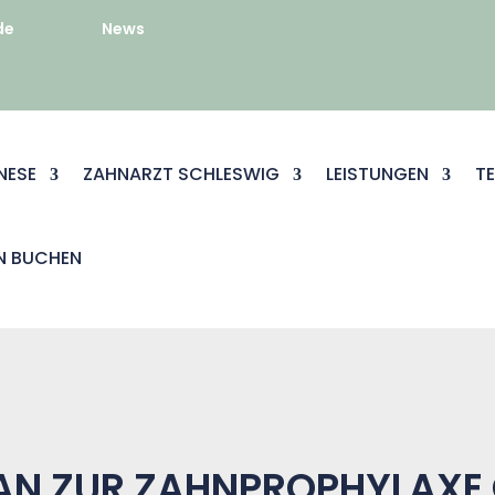
de
News
NESE
ZAHNARZT SCHLESWIG
LEISTUNGEN
T
N BUCHEN
MAN ZUR ZAHNPROPHYLAXE