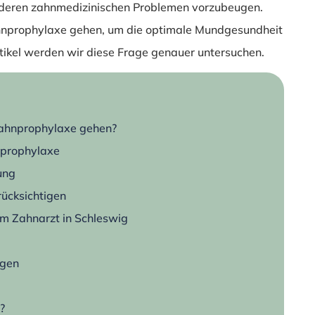
deren zahnmedizinischen Problemen vorzubeugen.
ahnprophylaxe gehen, um die optimale Mundgesundheit
tikel werden wir diese Frage genauer untersuchen.
Zahnprophylaxe gehen?
nprophylaxe
ung
rücksichtigen
m Zahnarzt in Schleswig
ngen
?