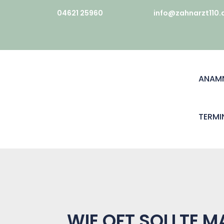
04621 25960
info@zahnarzt110.
ANAM
TERMI
WIE OFT SOLLTE 