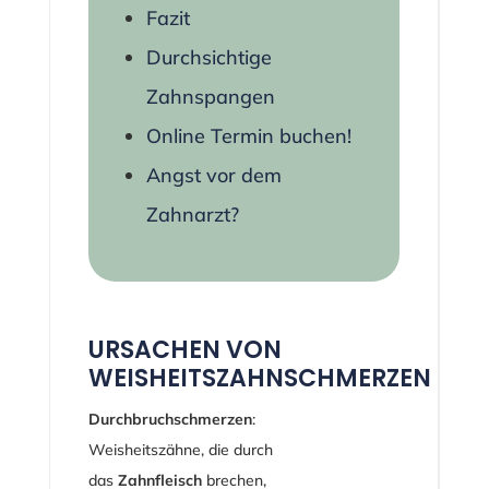
Fazit
Durchsichtige
Zahnspangen
Online Termin buchen!
Angst vor dem
Zahnarzt?
URSACHEN VON
WEISHEITSZAHNSCHMERZEN
Durchbruchschmerzen
:
Weisheitszähne, die durch
das
Zahnfleisch
brechen,