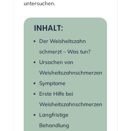
untersuchen.
INHALT:
Der Weisheitszahn
schmerzt – Was tun?
Ursachen von
Weisheitszahnschmerzen
Symptome
Erste Hilfe bei
Weisheitszahnschmerzen
Langfristige
Behandlung